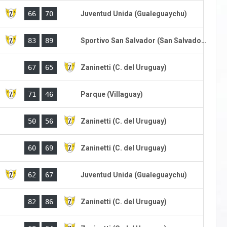
)
66
70
Juventud Unida (Gualeguaychu)
)
83
89
Sportivo San Salvador (San Salvador)
)
67
65
Zaninetti (C. del Uruguay)
)
71
46
Parque (Villaguay)
)
50
56
Zaninetti (C. del Uruguay)
)
60
69
Zaninetti (C. del Uruguay)
)
62
67
Juventud Unida (Gualeguaychu)
)
82
86
Zaninetti (C. del Uruguay)