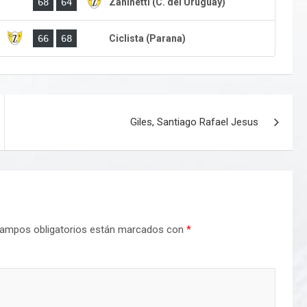
)
68
64
Zaninetti (C. del Uruguay)
)
66
68
Ciclista (Parana)
Giles, Santiago Rafael Jesus
ampos obligatorios están marcados con
*