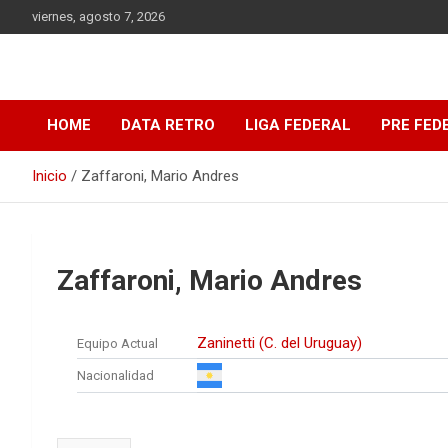
Saltar
viernes, agosto 7, 2026
al
contenido
DATA Basquet
DATA Basquet
HOME
DATA RETRO
LIGA FEDERAL
PRE FED
Inicio
Zaffaroni, Mario Andres
Zaffaroni, Mario Andres
Zaninetti (C. del Uruguay)
Equipo Actual
Nacionalidad