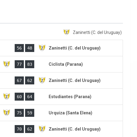
Zaninetti (C. del Uruguay)
56
48
Zaninetti (C. del Uruguay)
)
77
83
Ciclista (Parana)
)
67
62
Zaninetti (C. del Uruguay)
)
60
64
Estudiantes (Parana)
)
75
59
Urquiza (Santa Elena)
)
70
62
Zaninetti (C. del Uruguay)