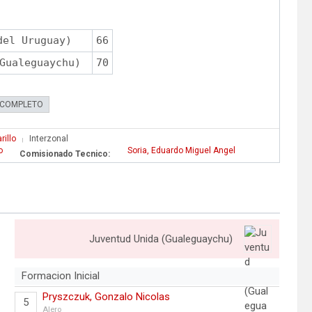
del Uruguay)
66
Gualeguaychu)
70
 COMPLETO
rillo
Interzonal
|
o
Soria, Eduardo Miguel Angel
Comisionado Tecnico:
Juventud Unida (Gualeguaychu)
Formacion Inicial
Pryszczuk, Gonzalo Nicolas
5
Alero