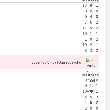
PTS
REB
ASIS
13
8
1
0
0
0
0
4
0
7
6
2
17
5
2
10
1
1
1
0
2
10
2
1
8
3
2
Juventud Unida (Gualeguaychu)
PTS
REB
ASIS
9
12
0
0
1
1
16
4
1
5
5
3
21
6
2
2
0
0