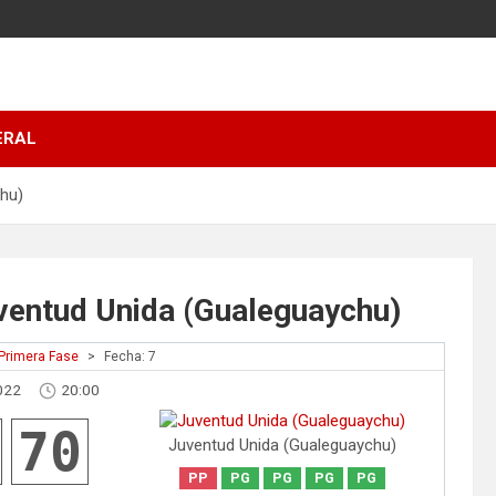
ERAL
chu)
uventud Unida (Gualeguaychu)
Primera Fase
>
Fecha: 7
022
20:00
70
Juventud Unida (Gualeguaychu)
PP
PG
PG
PG
PG