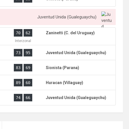
Juventud Unida (Gualeguaychu)
)
70
62
Zaninetti (C. del Uruguay)
Interzonal
)
73
95
Juventud Unida (Gualeguaychu)
)
83
69
Sionista (Parana)
)
89
60
Huracan (Villaguay)
)
74
66
Juventud Unida (Gualeguaychu)