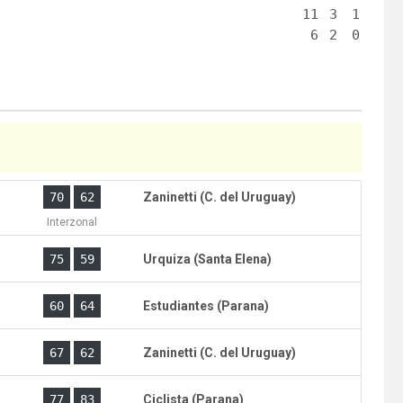
11
3
1
6
2
0
)
70
62
Zaninetti (C. del Uruguay)
Interzonal
)
75
59
Urquiza (Santa Elena)
)
60
64
Estudiantes (Parana)
)
67
62
Zaninetti (C. del Uruguay)
)
77
83
Ciclista (Parana)