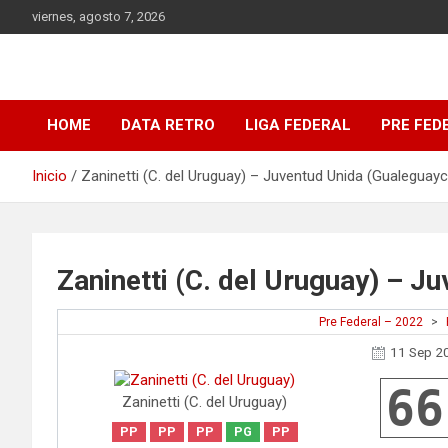
Saltar
viernes, agosto 7, 2026
al
contenido
DATA Basquet
DATA Basquet
HOME
DATA RETRO
LIGA FEDERAL
PRE FED
Inicio
Zaninetti (C. del Uruguay) – Juventud Unida (Gualeguay
Zaninetti (C. del Uruguay) – J
Pre Federal – 2022
>
11 Sep 2
66
Zaninetti (C. del Uruguay)
PP
PP
PP
PG
PP