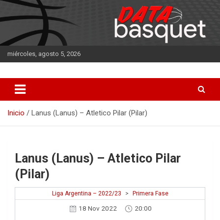
Saltar
al
contenido
miércoles, agosto 5, 2026
DATA Basquet
DATA Basquet
Inicio
Lanus (Lanus) – Atletico Pilar (Pilar)
Lanus (Lanus) – Atletico Pilar
(Pilar)
Liga Argentina – 2022/23
>
Primera Fase
18 Nov 2022
20:00