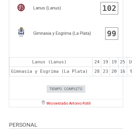
102
Lanus (Lanus)
99
Gimnasia y Esgrima (La Plata)
Lanus (Lanus)
24
19
19
25
1
Gimnasia y Esgrima (La Plata)
28
23
20
16
TIEMPO COMPLETO
Microestadio Antonio Rotili
PERSONAL