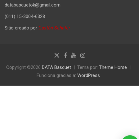
databasquetok@gmail.com
(011) 15-3004-6328
Sitio creado por
Gastón Schafer
Copyright ©2026
DATA Basquet
Tema por:
Theme Horse
Funciona gracias a:
WordPress