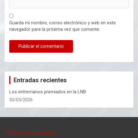
Guarda mi nombre, correo electrónico y web en este
navegador para la próxima vez que comente.
Entradas recientes
Los entrerrianos premiados en la LNB
30/05/2026
Tweets by data_basquet