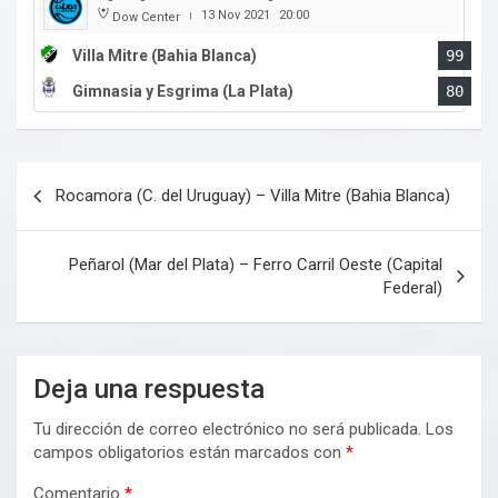
13 Nov 2021
20:00
Dow Center
|
Villa Mitre (Bahia Blanca)
99
Gimnasia y Esgrima (La Plata)
80
Navegación
Rocamora (C. del Uruguay) – Villa Mitre (Bahia Blanca)
de
entradas
Peñarol (Mar del Plata) – Ferro Carril Oeste (Capital
Federal)
Deja una respuesta
Tu dirección de correo electrónico no será publicada.
Los
campos obligatorios están marcados con
*
Comentario
*