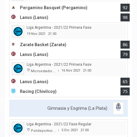
Pergamino Basquet (Pergamino)
92
Lanus (Lanus)
98
Liga Argentina - 2021/22 Primera Fase
19 Nov 2021
21:30
Zarate Basket (Zarate)
86
Lanus (Lanus)
79
Liga Argentina - 2021/22 Primera Fase
16 Nov 2021
21:00
Microestadio Antonio Rotili
|
Lanus (Lanus)
65
Racing (Chivilcoy)
75
Gimnasia y Esgrima (La Plata)
Liga Argentina - 2021/22 Fase Regular
5 Dic 2021
21:00
Polideportivo Victor Nethol
|