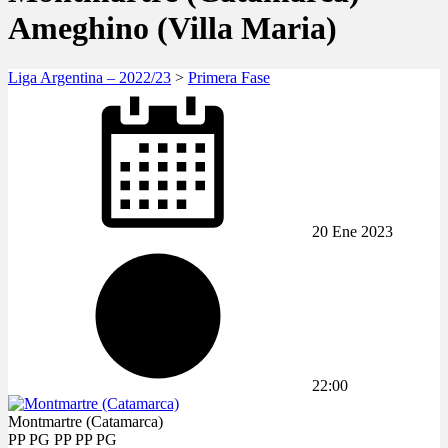
Ameghino (Villa Maria)
Liga Argentina – 2022/23
>
Primera Fase
20 Ene 2023
22:00
Montmartre (Catamarca)
PP
PG
PP
PP
PG