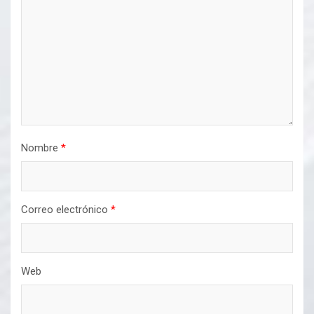
Nombre
*
Correo electrónico
*
Web