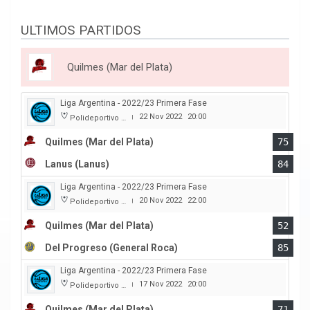
ULTIMOS PARTIDOS
Quilmes (Mar del Plata)
Liga Argentina - 2022/23 Primera Fase
22 Nov 2022
20:00
Polideportivo Islas Malvinas
|
Quilmes (Mar del Plata)
75
Lanus (Lanus)
84
Liga Argentina - 2022/23 Primera Fase
20 Nov 2022
22:00
Polideportivo Islas Malvinas
|
Quilmes (Mar del Plata)
52
Del Progreso (General Roca)
85
Liga Argentina - 2022/23 Primera Fase
17 Nov 2022
20:00
Polideportivo Islas Malvinas
|
Quilmes (Mar del Plata)
71