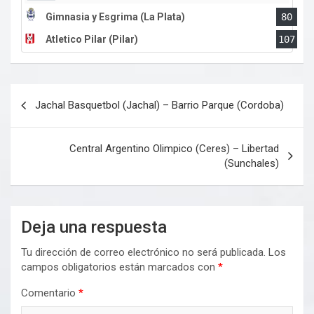
Gimnasia y Esgrima (La Plata)
80
Atletico Pilar (Pilar)
107
Navegación
Jachal Basquetbol (Jachal) – Barrio Parque (Cordoba)
de
entradas
Central Argentino Olimpico (Ceres) – Libertad
(Sunchales)
Deja una respuesta
Tu dirección de correo electrónico no será publicada.
Los
campos obligatorios están marcados con
*
Comentario
*