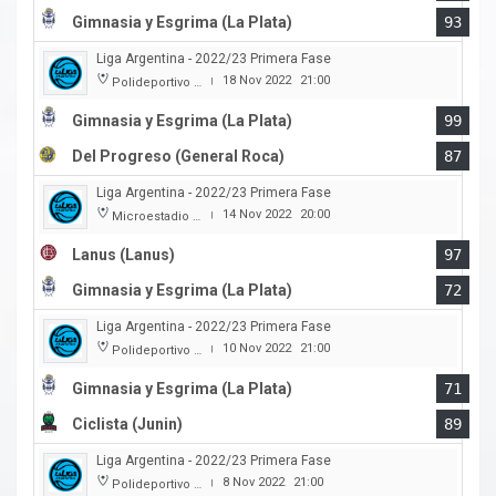
Gimnasia y Esgrima (La Plata)
93
Liga Argentina - 2022/23 Primera Fase
18 Nov 2022
21:00
Polideportivo Victor Nethol
|
Gimnasia y Esgrima (La Plata)
99
Del Progreso (General Roca)
87
Liga Argentina - 2022/23 Primera Fase
14 Nov 2022
20:00
Microestadio Antonio Rotili
|
Lanus (Lanus)
97
Gimnasia y Esgrima (La Plata)
72
Liga Argentina - 2022/23 Primera Fase
10 Nov 2022
21:00
Polideportivo Victor Nethol
|
Gimnasia y Esgrima (La Plata)
71
Ciclista (Junin)
89
Liga Argentina - 2022/23 Primera Fase
8 Nov 2022
21:00
Polideportivo Victor Nethol
|