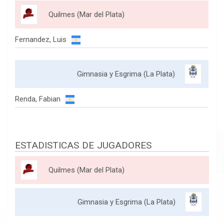
Quilmes (Mar del Plata)
Fernandez, Luis
Gimnasia y Esgrima (La Plata)
Renda, Fabian
ESTADISTICAS DE JUGADORES
Quilmes (Mar del Plata)
Gimnasia y Esgrima (La Plata)