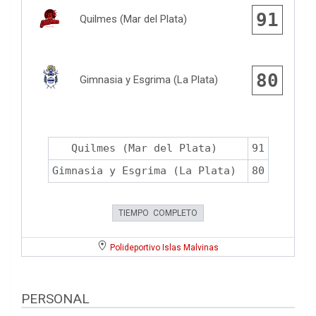
91
Quilmes (Mar del Plata)
80
Gimnasia y Esgrima (La Plata)
Quilmes (Mar del Plata)
91
Gimnasia y Esgrima (La Plata)
80
TIEMPO COMPLETO
Polideportivo Islas Malvinas
PERSONAL