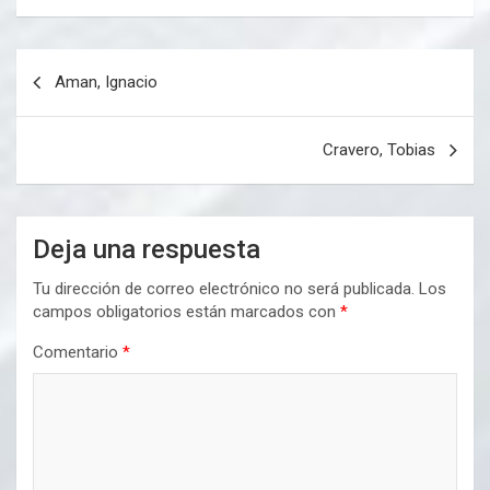
Navegación
Aman, Ignacio
de
entradas
Cravero, Tobias
Deja una respuesta
Tu dirección de correo electrónico no será publicada.
Los
campos obligatorios están marcados con
*
Comentario
*