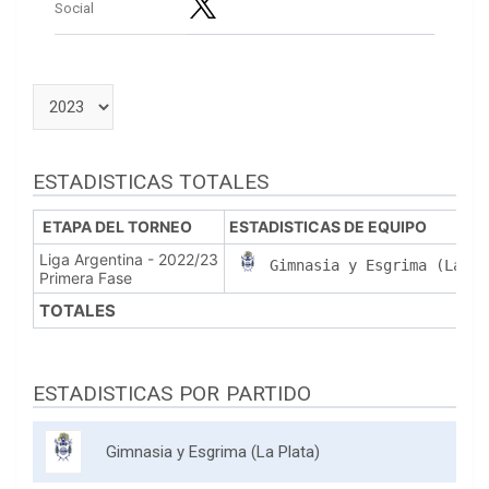
Social
ESTADISTICAS TOTALES
ETAPA DEL TORNEO
ESTADISTICAS DE EQUIPO
Liga Argentina - 2022/23
Gimnasia y Esgrima (La Pl
Primera Fase
TOTALES
ESTADISTICAS POR PARTIDO
Gimnasia y Esgrima (La Plata)