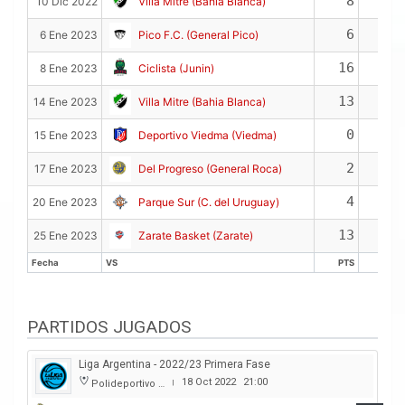
8
2
10 Dic 2022
Villa Mitre (Bahia Blanca)
6
2
6 Ene 2023
Pico F.C. (General Pico)
16
3
8 Ene 2023
Ciclista (Junin)
13
2
14 Ene 2023
Villa Mitre (Bahia Blanca)
0
0
15 Ene 2023
Deportivo Viedma (Viedma)
2
0
17 Ene 2023
Del Progreso (General Roca)
4
0
20 Ene 2023
Parque Sur (C. del Uruguay)
13
3
25 Ene 2023
Zarate Basket (Zarate)
Fecha
VS
PTS
REB
Fecha
VS
PTS
REB
PARTIDOS JUGADOS
Liga Argentina - 2022/23 Primera Fase
18 Oct 2022
21:00
Polideportivo Victor Nethol
|