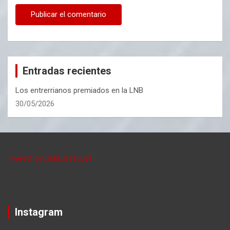
Entradas recientes
Los entrerrianos premiados en la LNB
30/05/2026
Tweets by data_basquet
Instagram