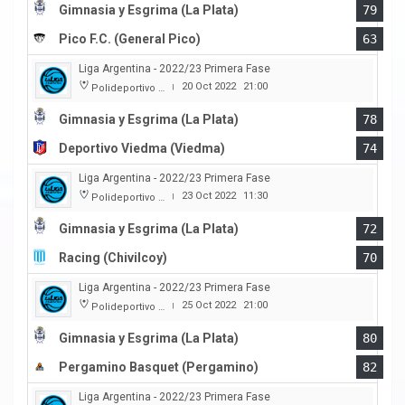
Gimnasia y Esgrima (La Plata)
79
Pico F.C. (General Pico)
63
Liga Argentina - 2022/23 Primera Fase
20 Oct 2022
21:00
Polideportivo Victor Nethol
|
Gimnasia y Esgrima (La Plata)
78
Deportivo Viedma (Viedma)
74
Liga Argentina - 2022/23 Primera Fase
23 Oct 2022
11:30
Polideportivo Victor Nethol
|
Gimnasia y Esgrima (La Plata)
72
Racing (Chivilcoy)
70
Liga Argentina - 2022/23 Primera Fase
25 Oct 2022
21:00
Polideportivo Victor Nethol
|
Gimnasia y Esgrima (La Plata)
80
Pergamino Basquet (Pergamino)
82
Liga Argentina - 2022/23 Primera Fase