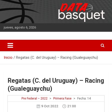
Saltar
al
contenido
jueves, agosto 6, 2026
DATA Basquet
DATA Basquet
Inicio
Regatas (C. del Uruguay) – Racing (Gualeguaychu)
Regatas (C. del Uruguay) – Racing
(Gualeguaychu)
Pre Federal – 2022
>
Primera Fase
>
Fecha: 14
9 Oct 2022
21:00