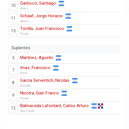
Garbocci, Santiago
10
Alero
Schaaf, Jorge Horacio
11
Alero
Torrilla, Juan Francisco
15
Pivote
Suplentes
Martinez, Agustin
5
Imaz, Francisco
7
Base
Garcia Serventich, Nicolas
8
Escolta
Nicotra, Gian Franco
9
Pivote
Balmaceda Lafontant, Carlos Arturo
12
Ala Pivote