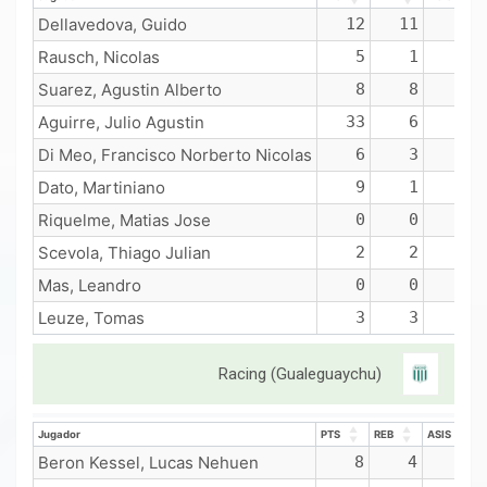
Jugador
PTS
REB
ASIS
Dellavedova, Guido
12
11
3
Rausch, Nicolas
5
1
2
Suarez, Agustin Alberto
8
8
1
Aguirre, Julio Agustin
33
6
0
Di Meo, Francisco Norberto Nicolas
6
3
0
Dato, Martiniano
9
1
2
Riquelme, Matias Jose
0
0
0
Scevola, Thiago Julian
2
2
1
Mas, Leandro
0
0
0
Leuze, Tomas
3
3
0
Racing (Gualeguaychu)
Jugador
PTS
REB
ASIS
Jugador
PTS
REB
ASIS
Beron Kessel, Lucas Nehuen
8
4
2