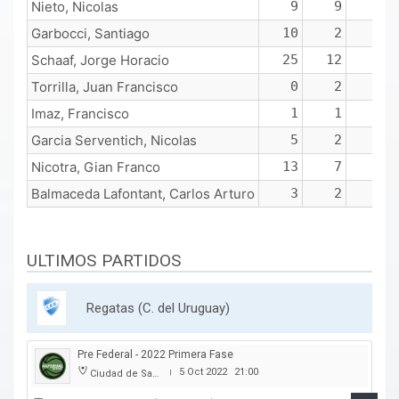
Nieto, Nicolas
9
9
3
Garbocci, Santiago
10
2
1
Schaaf, Jorge Horacio
25
12
1
Torrilla, Juan Francisco
0
2
0
Imaz, Francisco
1
1
0
Garcia Serventich, Nicolas
5
2
0
Nicotra, Gian Franco
13
7
4
Balmaceda Lafontant, Carlos Arturo
3
2
0
ULTIMOS PARTIDOS
Regatas (C. del Uruguay)
Pre Federal - 2022 Primera Fase
5 Oct 2022
21:00
Ciudad de San Jose
|