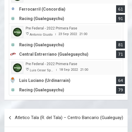
Ferrocarril (Concordia)
61
Racing (Gualeguaychu)
91
Pre Federal - 2022 Primera Fase
23 Sep 2022
21:00
Antonio Giusto
|
Racing (Gualeguaychu)
81
Central Entrerriano (Gualeguaychu)
71
Pre Federal - 2022 Primera Fase
18 Sep 2022
21:00
Luis Cesar Spiazzi
|
Luis Luciano (Urdinarrain)
64
Racing (Gualeguaychu)
79
Navegación
Atletico Tala (R. del Tala) – Centro Bancario (Gualeguay)
de
entradas