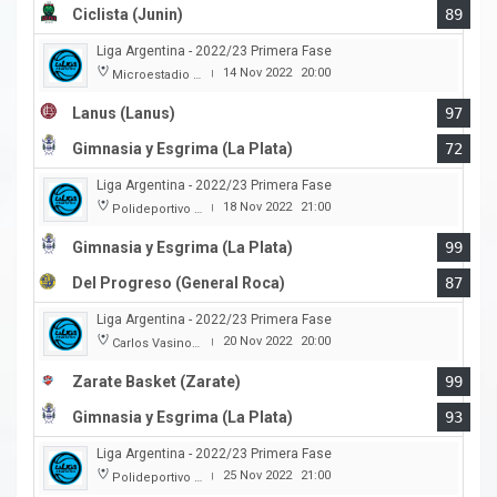
Ciclista (Junin)
89
Liga Argentina - 2022/23 Primera Fase
14 Nov 2022
20:00
Microestadio Antonio Rotili
|
Lanus (Lanus)
97
Gimnasia y Esgrima (La Plata)
72
Liga Argentina - 2022/23 Primera Fase
18 Nov 2022
21:00
Polideportivo Victor Nethol
|
Gimnasia y Esgrima (La Plata)
99
Del Progreso (General Roca)
87
Liga Argentina - 2022/23 Primera Fase
20 Nov 2022
20:00
Carlos Vasino (Club Atl. Parana)
|
Zarate Basket (Zarate)
99
Gimnasia y Esgrima (La Plata)
93
Liga Argentina - 2022/23 Primera Fase
25 Nov 2022
21:00
Polideportivo Islas Malvinas
|