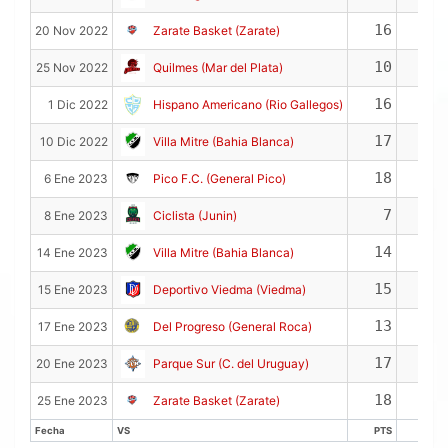
16
2
20 Nov 2022
Zarate Basket (Zarate)
10
3
25 Nov 2022
Quilmes (Mar del Plata)
16
4
1 Dic 2022
Hispano Americano (Rio Gallegos)
17
3
10 Dic 2022
Villa Mitre (Bahia Blanca)
18
2
6 Ene 2023
Pico F.C. (General Pico)
7
2
8 Ene 2023
Ciclista (Junin)
14
0
14 Ene 2023
Villa Mitre (Bahia Blanca)
15
2
15 Ene 2023
Deportivo Viedma (Viedma)
13
1
17 Ene 2023
Del Progreso (General Roca)
17
2
20 Ene 2023
Parque Sur (C. del Uruguay)
18
5
25 Ene 2023
Zarate Basket (Zarate)
Fecha
VS
PTS
REB
Fecha
VS
PTS
REB