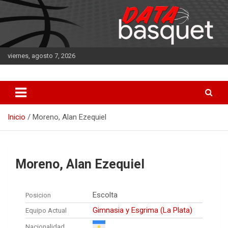
Saltar
al
contenido
viernes, agosto 7, 2026
DATA Basquet
DATA Basquet
Inicio
Moreno, Alan Ezequiel
Moreno, Alan Ezequiel
Escolta
Posicion
Gimnasia y Esgrima (La Plata)
Equipo Actual
Nacionalidad