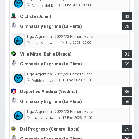
8 Ene 2023
20:00
Coliseo del Boulevard
|
Ciclista (Junin)
83
Gimnasia y Esgrima (La Plata)
78
Liga Argentina - 2022/23 Primera Fase
14 Ene 2023
20:00
Jose Martinez
|
Villa Mitre (Bahia Blanca)
91
Gimnasia y Esgrima (La Plata)
69
Liga Argentina - 2022/23 Primera Fase
15 Ene 2023
21:00
Polideportivo Municipal Ángel Cayetano Arias
|
Deportivo Viedma (Viedma)
86
Gimnasia y Esgrima (La Plata)
56
Liga Argentina - 2022/23 Primera Fase
17 Ene 2023
21:00
El Gigante de la calle Maipú
|
Del Progreso (General Roca)
79