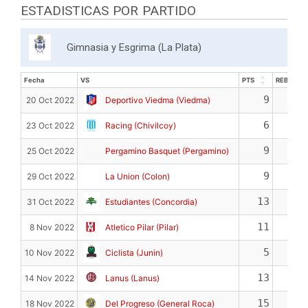
ESTADISTICAS POR PARTIDO
Gimnasia y Esgrima (La Plata)
Fecha
VS
PTS
REB
Fecha
VS
PTS
REB
9
2
20 Oct 2022
Deportivo Viedma (Viedma)
6
4
23 Oct 2022
Racing (Chivilcoy)
9
2
25 Oct 2022
Pergamino Basquet (Pergamino)
9
1
29 Oct 2022
La Union (Colon)
13
4
31 Oct 2022
Estudiantes (Concordia)
11
3
8 Nov 2022
Atletico Pilar (Pilar)
5
1
10 Nov 2022
Ciclista (Junin)
13
2
14 Nov 2022
Lanus (Lanus)
15
6
18 Nov 2022
Del Progreso (General Roca)